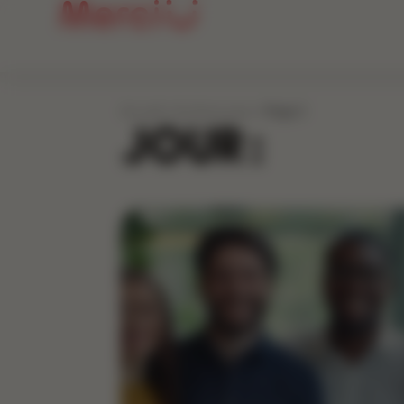
Accueil
»
Archives pour
»
Page 2
JOUR :