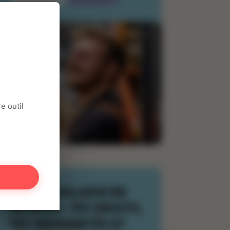
e outil
ARRÊT MALADIE EN
INTÉRIM : TES DROITS,
TES INDEMNITÉS ET