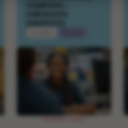
COMPLÈTE +
CHECKLISTS
(GRATUITS)
Célia BREUIL
02/10/2025
Précédent
Suivant