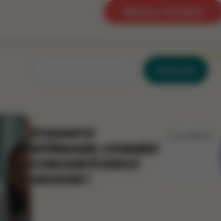
Missions d’intérim
Rechercher
ÉTUDIANT ET
Célia BREUIL
INTÉRIMAIRE : COMMENT
CONCILIER ÉTUDES ET
MISSIONS ?