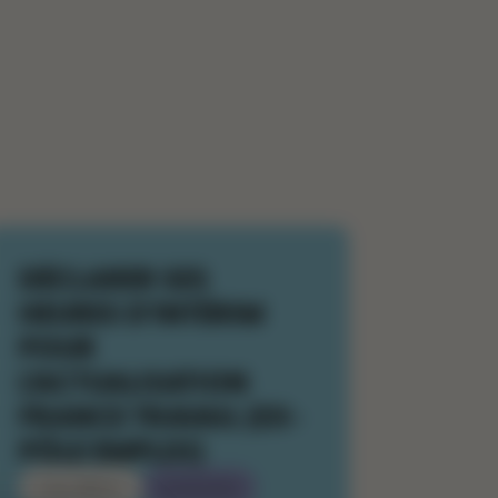
DÉCLARER SES
HEURES D’INTÉRIM
POUR
L’ACTUALISATION
FRANCE TRAVAIL (EX-
PÔLE EMPLOI)
Célia BREUIL
29/10/2025