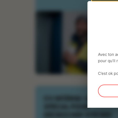
Avec ton a
pour qu'il
C’est ok po
CV INTÉRIM : LE GUIDE
SPÉCIAL POUR
DÉCROCHER VITE DES