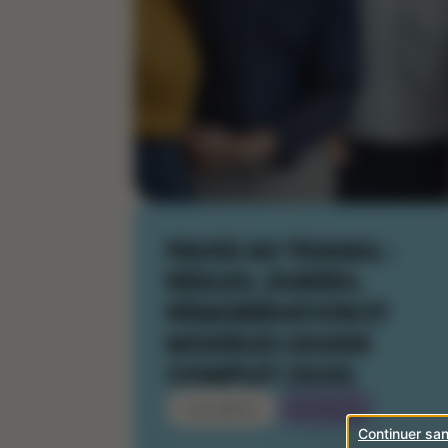
PAUSE AU TRAVAIL :
RÈGLES, DURÉES,
RÉMUNÉRATION ET
MODÈLES (GUIDE
COMPLET 2025)
Célia BREUIL
26/11/2025
Continuer sa