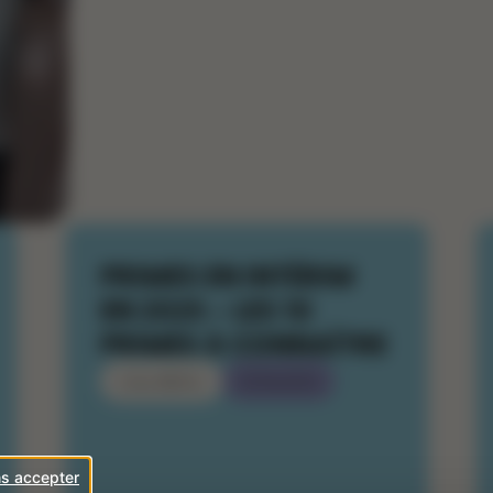
PRIMES EN INTÉRIM
EN 2025 – LES 10
PRIMES À CONNAÎTRE
Célia BREUIL
29/10/2025
ns accepter